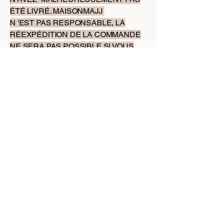
ÉTÉ LIVRÉ. MAISONMAJJ
N 'EST PAS RESPONSABLE, LA
RÉEXPÉDITION DE LA COMMANDE
NE SERA PAS POSSIBLE SI VOUS
AVEZ CHOISI LA LIVRAISON
STRANDARD. CONTACTEZ LE
SERVICE CLIENT POSTE AU 3631.
6. Absence de Droit de Rétractation
Conformément à l'article L221-28 du
Code de la consommation, le droit de
rétractation ne s'applique pas aux
produits confectionnés sur mesure ou
personnalisés.
Aucun retour ni remboursement n'est
possible pour les bijoux personnalisés